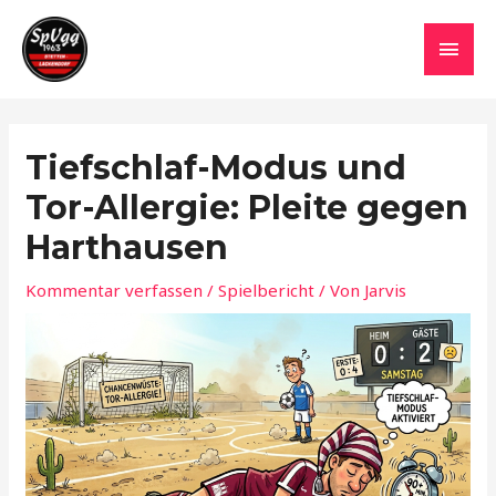
Zum
HAU
Inhalt
springen
Tiefschlaf-Modus und
Tor-Allergie: Pleite gegen
Harthausen
Kommentar verfassen
/
Spielbericht
/ Von
Jarvis