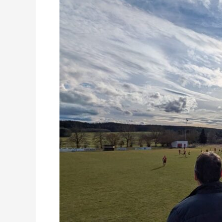
III/Horgen
II