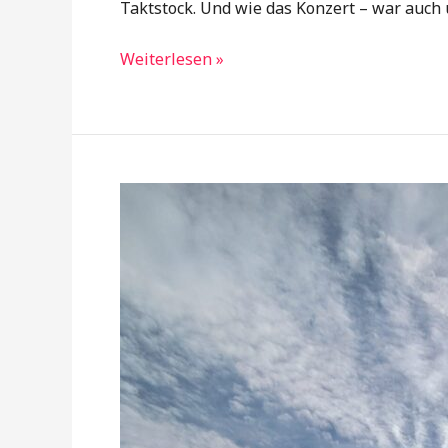
Taktstock. Und wie das Konzert – war auch u
Weiterlesen »
Kein
Samba,
kein
Tor
–
bittere
0:1-
Heimpleite
gegen
Zimmern