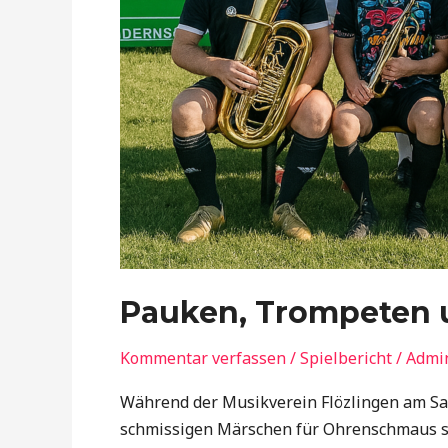
Pauken, Trompeten 
Kommentar verfassen
/
Spielbericht
/
Admi
Während der Musikverein Flözlingen am Sa
schmissigen Märschen für Ohrenschmaus sor