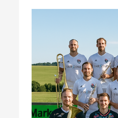
Pauken,
Trompeten
und
5
Buden.