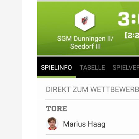
15
Minuten
Powerplay
im
Derby